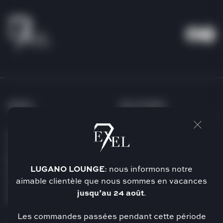
MENU
SOUTENIR
Page d’accueil
FAQ
A propos de nous
Conditions Générales
Boutique
Expédition
LUGANO
LOUNGE
: nous informons notre
Exempt d’impôts
Retours
aimable clientèle que nous sommes en vacances
Service
Modes de paiement
jusqu’au 24 août
.
Soutien
Contact
Les commandes passées pendant cette période