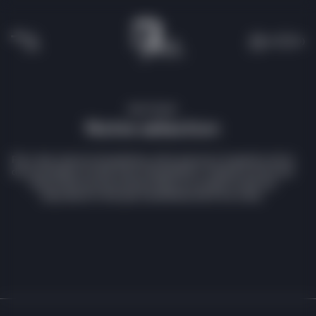
(0)
(
0
)
BOUTIQUE
Notre sélection
Pour des raisons douanières, ainsi que pour la gestion de la
documentation et des frais d’expédition, chaque montre est
disponible exclusivement dans le Lounge où elle est
exposée et n’est pas transférée entre nos sites.