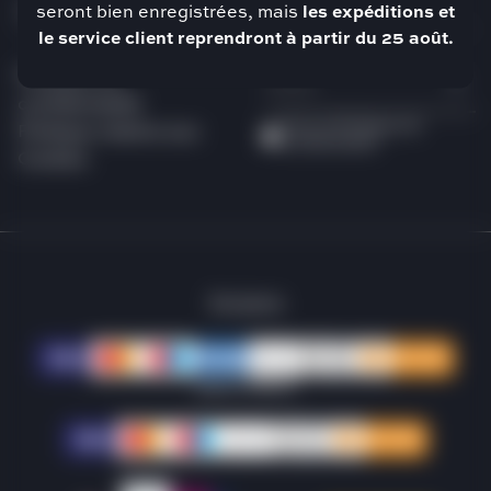
JURIDIQUE
NEWSLETTER
seront bien enregistrées, mais
les expéditions et
le service client reprendront à partir du 25 août.
Politique de
confidentialité
J'ai lu la
Politique de
Politique relative aux
confidentialité
Cookies
Svizzera
Saint-Marin