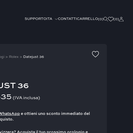
ITA
SUPPORTO
CONTATTI
CARRELLO
(
0
)
(0)
ogi
>
Rolex
>
Datejust 36
UST 36
535
(IVA inclusa)
WhatsApp
e ottieni uno sconto immediato del
quisto.
vizzera? Acquista il tuo prossimo orologio e