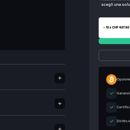
scegli una sol
o
12 x CHF 627.92
Opzione
Garanzia
Certific
i, poco visibili, graffi leggeri)
 su ciascun orologio per verificarne
Diritto 
azionali rilasciando una garanzia sul