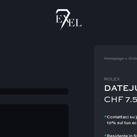
Homepage
>
Orol
ROLEX
DATEJ
CHF
7.
*
Contattaci su
10% sul tuo ac
*
Residente in S