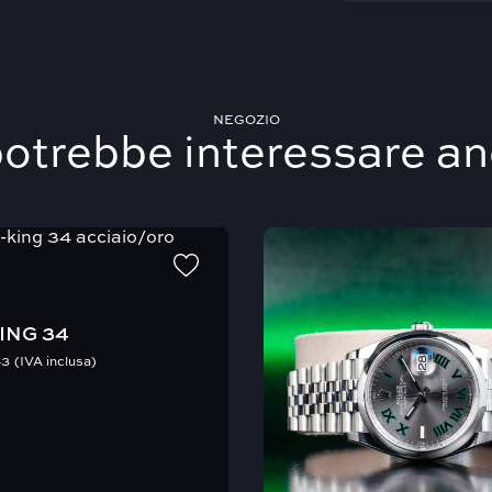
e interverrà in caso di ritardi
NEGOZIO
potrebbe interessare a
ING 34
43
(IVA inclusa)