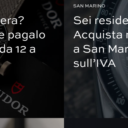
SAN MARINO
zera?
Sei reside
 e pagalo
Acquista 
da 12 a
a San Mar
sull’IVA