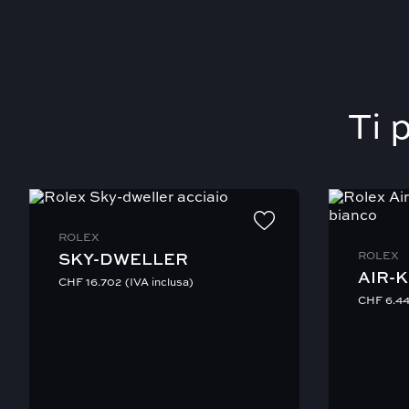
Il nostro team dedicato monitorerà attentamente la spedizione 
Contattaci per maggiori informazioni.
Ti 
ROLEX
ROLEX
SKY-DWELLER
AIR-K
CHF
16.702
(IVA inclusa)
CHF
6.4