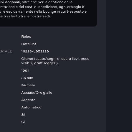
vi doganali, oltre che per la gestione della
tazione e dei costi di spedizione, ogni orologio è
bile esclusivamente nella Lounge in cui è esposto e
e trasferito tra le nostre sedi.
Rolex
Datejust
ERIALE
16233-L952229
Ottimo (usato/segni di usura lievi, poco
visibili, graffi leggeri)
1991
36 mm
24 mesi
Acciaio/Oro giallo
Argento
Automatico
Sì
Sì