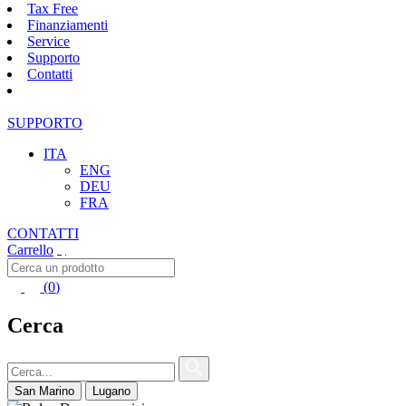
Tax Free
Finanziamenti
Service
Supporto
Contatti
SUPPORTO
ITA
ENG
DEU
FRA
CONTATTI
Carrello
(0)
(
0
)
Cerca
San Marino
Lugano