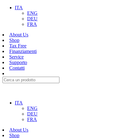
ITA
ENG
DEU
FRA
About Us
Shop
Tax Free
Finanziamenti
Service
Supporto
Contatti
ITA
ENG
DEU
FRA
About Us
Shop