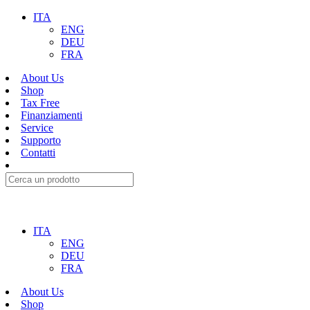
ITA
ENG
DEU
FRA
About Us
Shop
Tax Free
Finanziamenti
Service
Supporto
Contatti
ITA
ENG
DEU
FRA
About Us
Shop