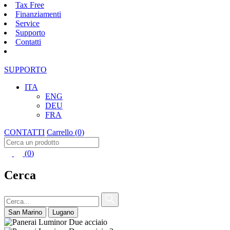
Tax Free
Finanziamenti
Service
Supporto
Contatti
SUPPORTO
ITA
ENG
DEU
FRA
CONTATTI
Carrello
(0)
(
0
)
Cerca
San Marino
Lugano