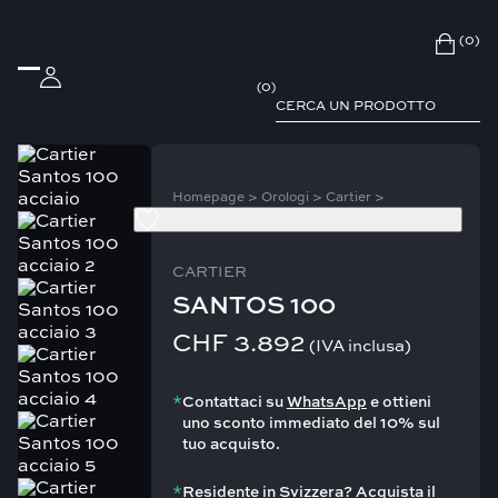
(0)
(
0
)
Homepage
>
Orologi
>
Cartier
>
SANTOS 100
CARTIER
SANTOS 100
CHF
3.892
(IVA inclusa)
*
Contattaci su
WhatsApp
e ottieni
uno sconto immediato del 10% sul
tuo acquisto.
*
Residente in Svizzera? Acquista il