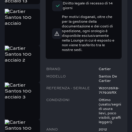
Diritto legale di recesso di 14
giorni
Per motivi doganali, oltre che
per la gestione della
documentazione e dei costi di
spedizione, ogni orologio è
disponibile esclusivamente
nella Lounge in cui è esposto e
non viene trasferito tra le
nostre sedi.
BRAND
Cartier
MODELLO
Santos De
Cartier
REFERENZA - SERIALE
W20126X8-
717935RX
CONDIZIONI
Ottimo
(usato/segni
di usura
lievi, poco
visibili, graffi
leggeri)
ANNO
2012