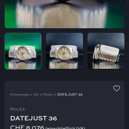
Homepage
>
Uhr
>
Rolex
>
DATEJUST 36
ROLEX
DATEJUST 36
CHF
8.076
(einschließlich IVA)