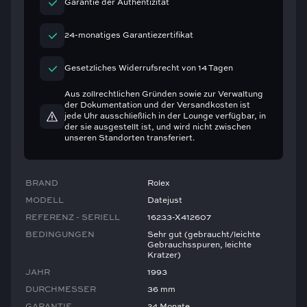
Garantie der Authentizität
24-monatiges Garantiezertifikat
Gesetzliches Widerrufsrecht von 14 Tagen
Aus zollrechtlichen Gründen sowie zur Verwaltung
der Dokumentation und der Versandkosten ist
jede Uhr ausschließlich in der Lounge verfügbar, in
der sie ausgestellt ist, und wird nicht zwischen
unseren Standorten transferiert.
BRAND
Rolex
MODELL
Datejust
REFERENZ - SERIELL
16233-X412607
BEDINGUNGEN
Sehr gut (gebraucht/leichte
Gebrauchsspuren, leichte
Kratzer)
JAHR
1993
DURCHMESSER
36 mm
GARANTIE
24 Monate