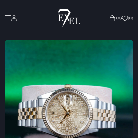
(0)
(
0
)