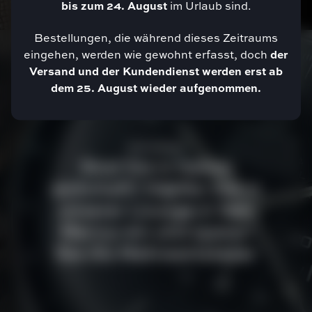
bis zum 24. August
im Urlaub sind.
Bestellungen, die während dieses Zeitraums
eingehen, werden wie gewohnt erfasst, doch
der
Versand und der Kundendienst werden erst ab
dem 25. August wieder aufgenommen.
SAN MARINO
Sind Sie in Italien
wohnhaft?
Kaufen Sie in
unserer Lounge in San
Marino ein und sparen
Sie die Mehrwertsteuer