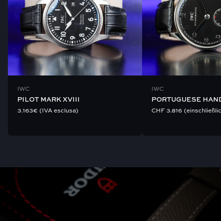
IWC
IWC
PILOT MARK XVIII
PORTUGUESE HAN
3.163
€
(IVA esclusa)
CHF
3.816
(einschließli