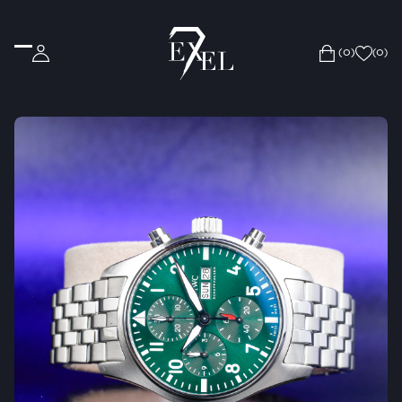
(0)
(
0
)