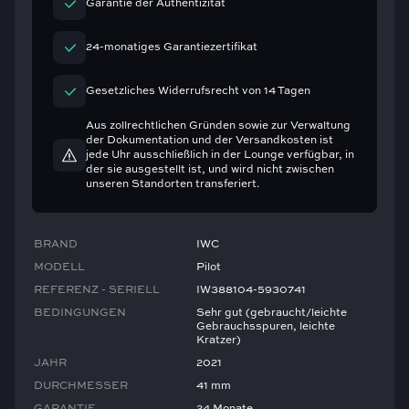
Garantie der Authentizität
24-monatiges Garantiezertifikat
Gesetzliches Widerrufsrecht von 14 Tagen
Aus zollrechtlichen Gründen sowie zur Verwaltung
der Dokumentation und der Versandkosten ist
jede Uhr ausschließlich in der Lounge verfügbar, in
der sie ausgestellt ist, und wird nicht zwischen
unseren Standorten transferiert.
BRAND
IWC
MODELL
Pilot
REFERENZ - SERIELL
IW388104-5930741
BEDINGUNGEN
Sehr gut (gebraucht/leichte
Gebrauchsspuren, leichte
Kratzer)
JAHR
2021
DURCHMESSER
41 mm
GARANTIE
24 Monate