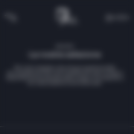
(0)
(
0
)
NEGOZIO
La nostra selezione
Per motivi doganali, oltre che per la gestione della
documentazione e dei costi di spedizione, ogni orologio è
disponibile esclusivamente nella Lounge in cui è esposto e
non viene trasferito tra le nostre sedi.