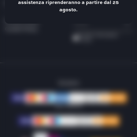
assistenza riprenderanno a partire dal 25
LEGAL
NEWSLETTER
agosto.
Privacy Policy
Cookie Policy
Ho letto l'
informativa
Privacy
Svizzera
San Marino