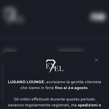
MENU
SUPPORTO
Homepage
FAQ
About us
Termini e Condizioni
Shop
Spedizioni
LUGANO
LOUNGE
: avvisiamo la gentile clientela
Tax Free
Resi
che siamo in ferie
fino al 24 agosto
.
Service
Modalità di pagamento
Supporto
Contatti
Gli ordini effettuati durante questo periodo
saranno regolarmente registrati, ma
spedizioni e