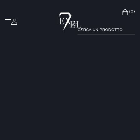
(0)
(
0
)