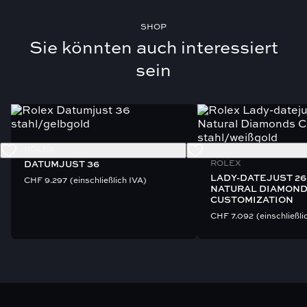
SHOP
Sie könnten auch interessiert
sein
ROLEX
ROLEX
DATUMJUST 36
LADY-DATEJUST 26
CHF
9.297
(einschließlich IVA)
NATURAL DIAMON
CUSTOMIZATION
CHF
7.092
(einschließli