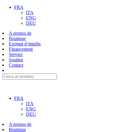
FRA
ITA
ENG
DEU
A propos de
Boutique
Exempt d’impôts
Financement
Service
Soutien
Contact
FRA
ITA
ENG
DEU
A propos de
Boutique