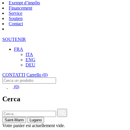
Exempt d’impôts
Financement
Service
Soutien
Contact
SOUTENIR
FRA
ITA
ENG
DEU
CONTATTI
Carrello
(0)
(
0
)
Cerca
Saint-Marin
Lugano
Votre panier est actuellement vide.