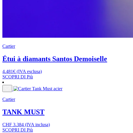
Cartier
Étui à diamants Santos Demoiselle
4.481
€
(IVA esclusa)
SCOPRI DI Più
Cartier
TANK MUST
CHF
3.384
(IVA inclusa)
SCOPRI DI Più