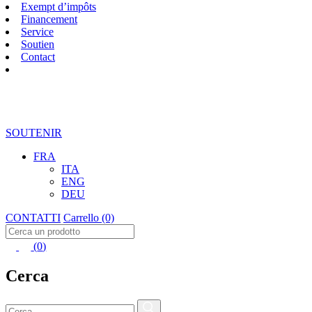
Exempt d’impôts
Financement
Service
Soutien
Contact
SOUTENIR
FRA
ITA
ENG
DEU
CONTATTI
Carrello
(0)
(
0
)
Cerca