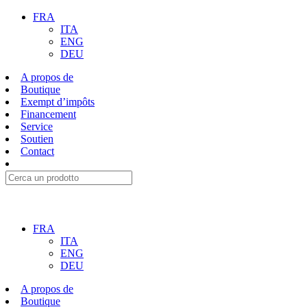
FRA
ITA
ENG
DEU
A propos de
Boutique
Exempt d’impôts
Financement
Service
Soutien
Contact
FRA
ITA
ENG
DEU
A propos de
Boutique