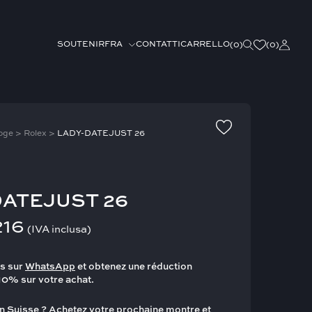
FRA
SOUTENIR
CONTATTI
CARRELLO
(
0
)
(0)
oge
>
Rolex
>
LADY-DATEJUST 26
DATEJUST 26
216
(IVA inclusa)
s sur
WhatsApp
et obtenez une réduction
10% sur votre achat.
n Suisse ? Achetez votre prochaine montre et