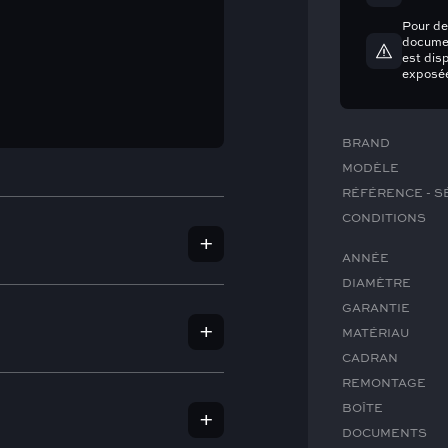
Pour de
documen
est dis
exposée
BRAND
MODÈLE
RÉFÉRENCE - S
CONDITIONS
ANNÉE
DIAMÈTRE
GARANTIE
MATÉRIAU
CADRAN
 d'usure et de déchirure, légères
uleuse de chaque montre afin de
REMONTAGE
esthétique et ses performances en
BOÎTE
mpter de la date d’achat.
DOCUMENTS