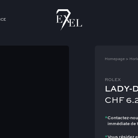
ICE
Homepage
>
Horl
ROLEX
LADY-
CHF
6.
*
Contactez-nou
immédiate de 
*
Vous résidez e