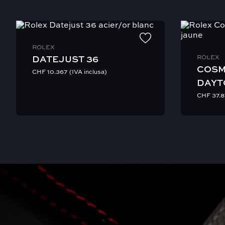
Notre équipe spécialisée suivra de près l’expédition et interv
Contactez-nous pour plus d’informations.
ROLEX
ROLEX
DATEJUST 36
COS
CHF
10.367
(IVA inclusa)
DAYT
CHF
37.