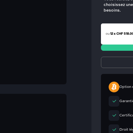
choisissez une
besoins.
ou
12 x CHF 518.0
Option 
Garanti
Certifi
Droit lé