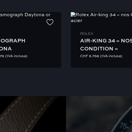
iendra en cas de retard.
ROLEX
MOGRAPH
AIR-KING 34 « NO
ONA
CONDITION »
879
(IVA inclusa)
CHF
6.768
(IVA inclusa)