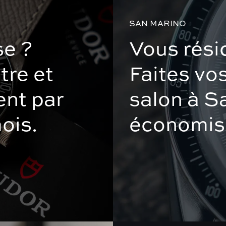
SAN MARINO
se ?
Vous résid
tre et
Faites vo
nt par
salon à S
ois.
économise