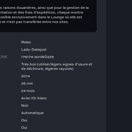
s raisons douanières, ainsi que pour la gestion de la
tation et des frais d’expédition, chaque montre
ponible exclusivement dans le Lounge où elle est
 et n’est pas transférée entre nos sites.
Rolex
Lady-Datejust
ÉRIE
179174-901WD225
Très bon (utilisé/légers signes d'usure et
de déchirure, légères rayures)
2014
26 mm
24 mois
Acier/Or blanc
Noir
Automatique
Oui
Oui